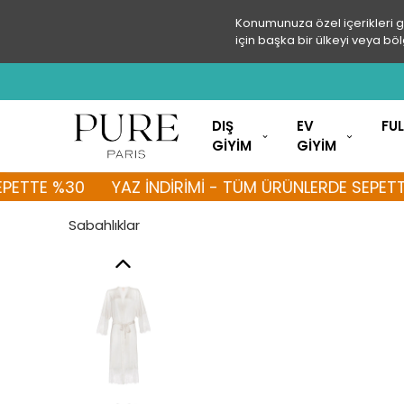
Konumunuza özel içerikleri 
için başka bir ülkeyi veya böl
DIŞ
EV
FU
GİYİM
GİYİM
TE %30
YAZ İNDİRİMİ - TÜM ÜRÜNLERDE SEPETTE %3
Sabahlıklar