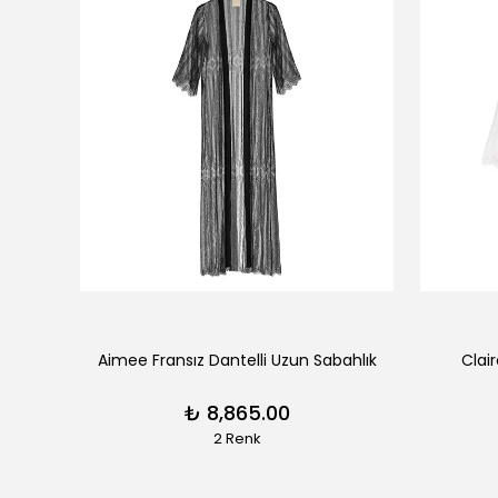
ık
Aimee Fransız Dantelli Uzun Sabahlık
Clai
₺ 8,865.00
2 Renk