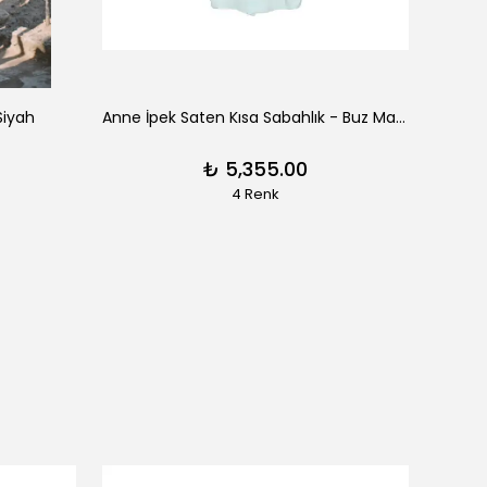
Siyah
Anne İpek Saten Kısa Sabahlık - Buz Mavisi
Clair
₺ 5,355.00
4 Renk