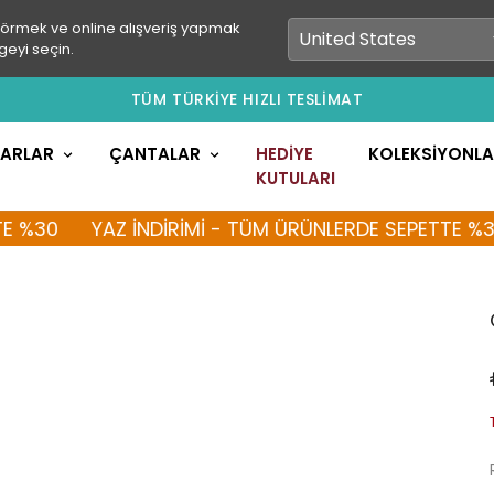
görmek ve online alışveriş yapmak
geyi seçin.
TÜM TÜRKİYE HIZLI TESLİMAT
LARLAR
ÇANTALAR
HEDİYE
KOLEKSİYONL
KUTULARI
0
YAZ İNDİRİMİ - TÜM ÜRÜNLERDE SEPETTE %30