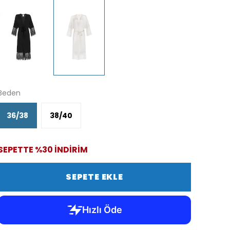
Beden
36/38
38/40
SEPETTE %30 İNDİRİM
SEPETE EKLE