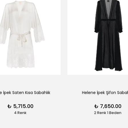
re İpek Saten Kısa Sabahlık
Helene İpek Şifon Sabah
₺ 5,715.00
₺ 7,650.00
4 Renk
2 Renk 1 Beden