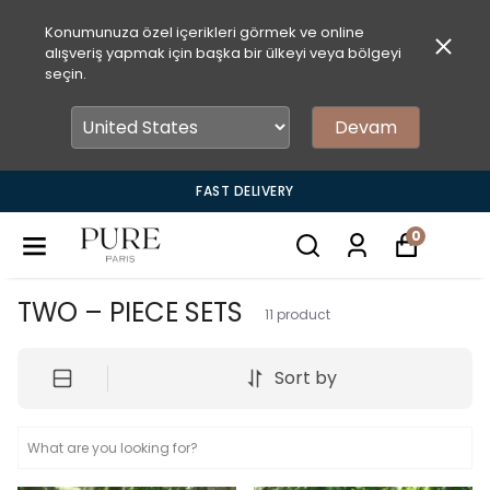
Konumunuza özel içerikleri görmek ve online
alışveriş yapmak için başka bir ülkeyi veya bölgeyi
seçin.
Devam
FAST DELIVERY
0
TWO – PIECE SETS
11
product
Sort by