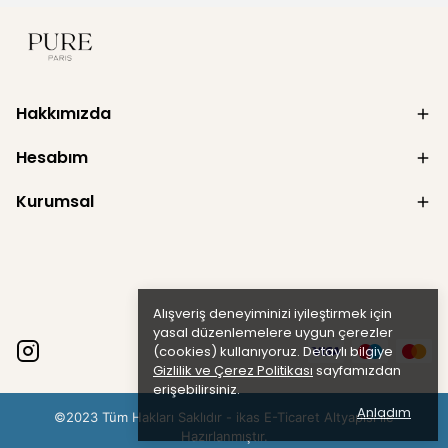
Hakkımızda
Hesabım
Kurumsal
Alışveriş deneyiminizi iyileştirmek için
yasal düzenlemelere uygun çerezler
(cookies) kullanıyoruz. Detaylı bilgiye
Gizlilik ve Çerez Politikası
sayfamızdan
erişebilirsiniz.
Anladım
©2023 Tüm Hakları Saklıdır - ikas E-Ticaret
Altyapısı ile
Hazırlanmıştır.