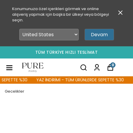
Konumunuza özel içerikleri görmek ve online
alışveriş yapmak için başka bir ülkeyi veya bölgeyi
seçin.
Devam
TÜM TÜRKİYE HIZLI TESLİMAT
0
SEPETTE %30
YAZ İNDİRİMİ - TÜM ÜRÜNLERDE SEPETTE %30
Y
Gecelikler