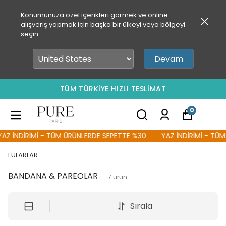
Konumunuza özel içerikleri görmek ve online
alışveriş yapmak için başka bir ülkeyi veya bölgeyi
seçin.
Devam
TÜM TÜRKİYE HIZLI TESLİMAT
0
Z İNDİRİMİ - TÜM ÜRÜNLERDE SEPETTE %30
YAZ İNDİRİMİ - TÜM 
FULARLAR
BANDANA & PAREOLAR
7
ürün
Sırala