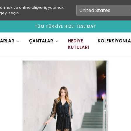
görmek ve online alışveriş yapmak
geyi seçin.
TÜM TÜRKİYE HIZLI TESLİMAT
LARLAR
ÇANTALAR
HEDİYE
KOLEKSİYONL
KUTULARI