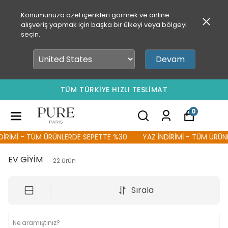
Konumunuza özel içerikleri görmek ve online
alışveriş yapmak için başka bir ülkeyi veya bölgeyi
seçin.
Devam
TÜM TÜRKİYE HIZLI TESLİMAT
0
RİMİ - TÜM ÜRÜNLERDE SEPETTE %30
YAZ İNDİRİMİ - TÜM ÜRÜNLE
EV GİYİM
22
ürün
Sırala