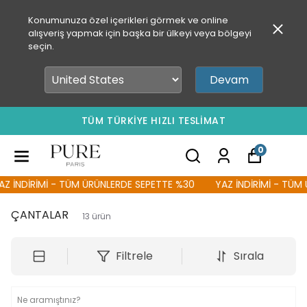
Konumunuza özel içerikleri görmek ve online
alışveriş yapmak için başka bir ülkeyi veya bölgeyi
seçin.
Devam
TÜM TÜRKİYE HIZLI TESLİMAT
0
İNDİRİMİ - TÜM ÜRÜNLERDE SEPETTE %30
YAZ İNDİRİMİ - TÜM ÜR
ÇANTALAR
13
ürün
Filtrele
Sırala