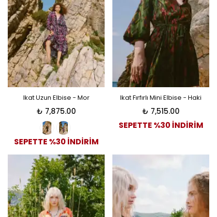
Ikat Uzun Elbise - Mor
Ikat Fırfırlı Mini Elbise - Haki
₺ 7,875.00
₺ 7,515.00
SEPETTE %30 İNDİRİM
SEPETTE %30 İNDİRİM