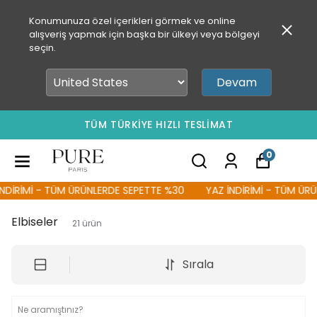
Konumunuza özel içerikleri görmek ve online
alışveriş yapmak için başka bir ülkeyi veya bölgeyi
seçin.
Devam
TÜM TÜRKİYE HIZLI TESLİMAT
0
İ - TÜM ÜRÜNLERDE SEPETTE %30
YAZ İNDİRİMİ - TÜM ÜRÜNLERDE
Elbiseler
21
ürün
Sırala