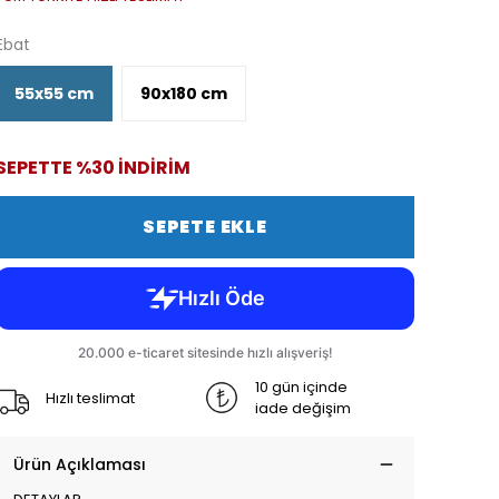
Ebat
55x55 cm
90x180 cm
SEPETTE %30 İNDİRİM
SEPETE EKLE
10 gün içinde
Hızlı teslimat
iade değişim
Ürün Açıklaması