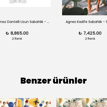
Aimee Fransız Dantelli Uzun Sabahlık - Siyah
Agnes Kadife Sabahlık - 
₺ 8,865.00
₺ 7,425.00
2 Renk
2 Renk
Benzer ürünler