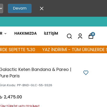
Devam
AR
HAKKIMIZDA
İLETİŞİM
0
EPETTE %30
YAZ İNDİRİMİ - TÜM ÜRÜNLERDE SEPET
Galactic Keten Bandana & Pareo |
Pure Paris
Ürün Kodu
:
PP-BND-GLC-55-SS26
₺ 2,475.00
TÜM TÜRKİYE HIZLI TESLİMAT