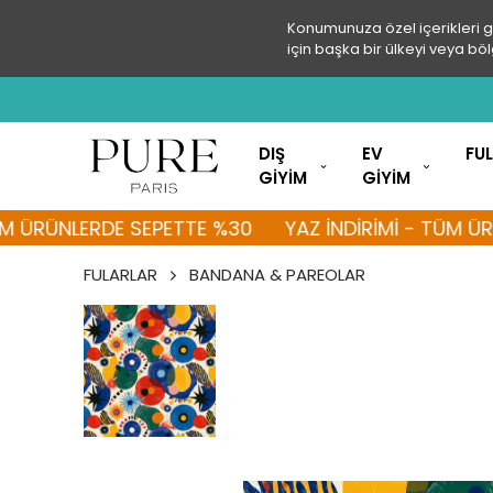
Konumunuza özel içerikleri 
için başka bir ülkeyi veya böl
DIŞ
EV
FU
GİYİM
GİYİM
ÜNLERDE SEPETTE %30
YAZ İNDİRİMİ - TÜM ÜRÜNLER
FULARLAR
BANDANA & PAREOLAR