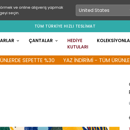
görmek ve online alışveriş yapmak
geyi seçin.
TÜM TÜRKİYE HIZLI TESLİMAT
LARLAR
ÇANTALAR
HEDİYE
KOLEKSİYONL
KUTULARI
DE SEPETTE %30
YAZ İNDİRİMİ - TÜM ÜRÜNLERDE S