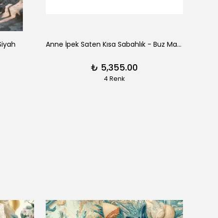
Siyah
Anne İpek Saten Kısa Sabahlık - Buz Mavisi
Clair
₺ 5,355.00
4 Renk