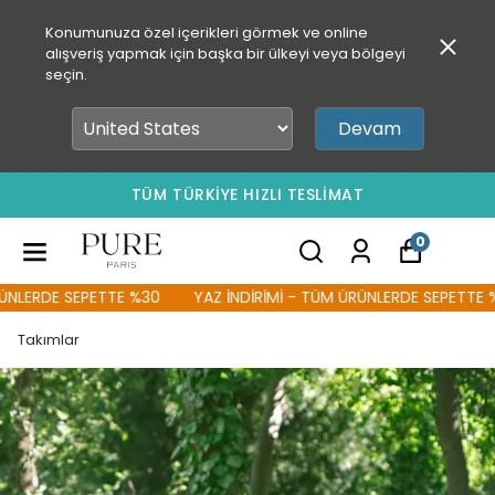
Konumunuza özel içerikleri görmek ve online
alışveriş yapmak için başka bir ülkeyi veya bölgeyi
seçin.
Devam
TÜM TÜRKİYE HIZLI TESLİMAT
0
LERDE SEPETTE %30
YAZ İNDİRİMİ - TÜM ÜRÜNLERDE SEPETTE %3
Takımlar