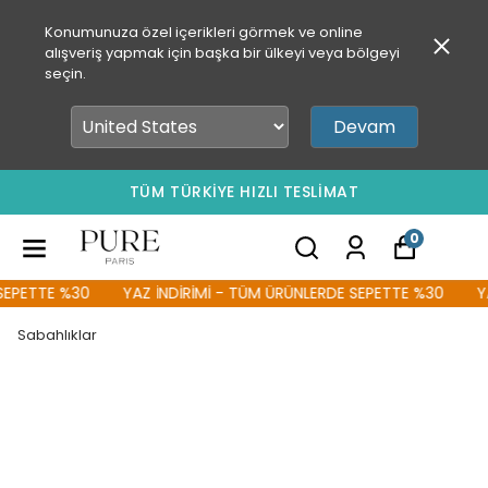
Konumunuza özel içerikleri görmek ve online
alışveriş yapmak için başka bir ülkeyi veya bölgeyi
seçin.
Devam
TÜM TÜRKİYE HIZLI TESLİMAT
0
EPETTE %30
YAZ İNDİRİMİ - TÜM ÜRÜNLERDE SEPETTE %30
YA
Sabahlıklar