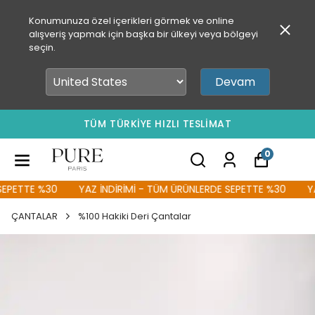
Konumunuza özel içerikleri görmek ve online
alışveriş yapmak için başka bir ülkeyi veya bölgeyi
seçin.
Devam
TÜM TÜRKİYE HIZLI TESLİMAT
0
PETTE %30
YAZ İNDİRİMİ - TÜM ÜRÜNLERDE SEPETTE %30
YAZ
ÇANTALAR
%100 Hakiki Deri Çantalar