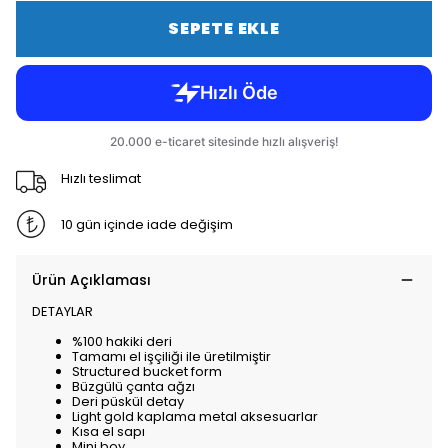
SEPETE EKLE
Hızlı teslimat
10 gün içinde iade değişim
Ürün Açıklaması
DETAYLAR
%100 hakiki deri
Tamamı el işçiliği ile üretilmiştir
Structured bucket form
Büzgülü çanta ağzı
Deri püskül detay
Light gold kaplama metal aksesuarlar
Kısa el sapı
Mini boy