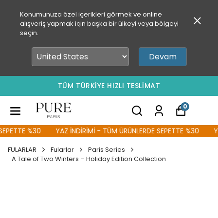
Konumunuza özel içerikleri görmek ve online
alışveriş yapmak için başka bir ülkeyi veya bölgeyi
seçin.
Devam
TÜM TÜRKİYE HIZLI TESLİMAT
0
PETTE %30
YAZ İNDİRİMİ - TÜM ÜRÜNLERDE SEPETTE %30
YAZ
FULARLAR
Fularlar
Paris Series
A Tale of Two Winters – Holiday Edition Collection