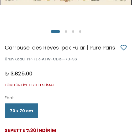
Carrousel des Rêves İpek Fular | Pure Paris
Ürün Kodu
:
PP-FLR-ATW-CDR--70-SS
₺ 3,825.00
TÜM TÜRKİYE HIZLI TESLİMAT
Ebat
70 x 70 cm
SEPETTE %30 İNDİRİM