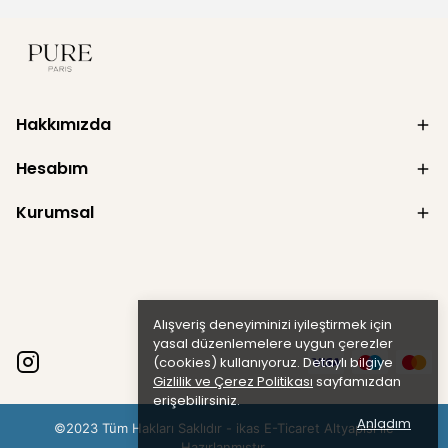
Hakkımızda
Hesabım
Kurumsal
Alışveriş deneyiminizi iyileştirmek için
yasal düzenlemelere uygun çerezler
(cookies) kullanıyoruz. Detaylı bilgiye
Gizlilik ve Çerez Politikası
sayfamızdan
erişebilirsiniz.
Anladım
©2023 Tüm Hakları Saklıdır - ikas E-Ticaret
Altyapısı ile
Hazırlanmıştır.