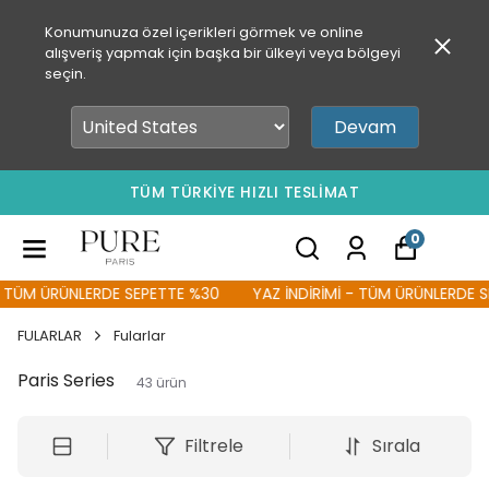
Konumunuza özel içerikleri görmek ve online
alışveriş yapmak için başka bir ülkeyi veya bölgeyi
seçin.
Devam
TÜM TÜRKİYE HIZLI TESLİMAT
0
NLERDE SEPETTE %30
YAZ İNDİRİMİ - TÜM ÜRÜNLERDE SEPETTE %
FULARLAR
Fularlar
Paris Series
43
ürün
Filtrele
Sırala