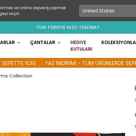
görmek ve online alışveriş yapmak
geyi seçin.
TÜM TÜRKİYE HIZLI TESLİMAT
LARLAR
ÇANTALAR
HEDİYE
KOLEKSİYONL
KUTULARI
TTE %30
YAZ İNDİRİMİ - TÜM ÜRÜNLERDE SEPETTE %
orms Collection