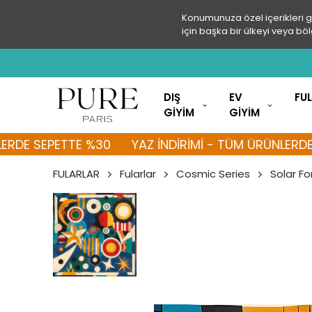
Konumunuza özel içerikleri 
için başka bir ülkeyi veya böl
DIŞ
EV
FU
GİYİM
GİYİM
SEPETTE %30
YAZ İNDİRİMİ - TÜM ÜRÜNLERDE SEPE
FULARLAR
Fularlar
Cosmic Series
Solar F