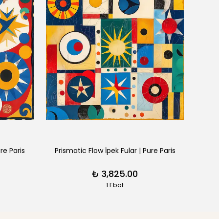
re Paris
Prismatic Flow İpek Fular | Pure Paris
Galac
₺ 3,825.00
1 Ebat