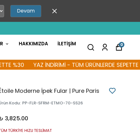
Devam
AR
HAKKIMIZDA
İLETİŞİM
0
30
YAZ İNDİRİMİ - TÜM ÜRÜNLERDE SEPETTE %30
Étoile Moderne İpek Fular | Pure Paris
Ürün Kodu
:
PP-FLR-SFRM-ETMO-70-SS26
₺ 3,825.00
TÜM TÜRKİYE HIZLI TESLİMAT