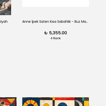
Siyah
Anne İpek Saten Kısa Sabahlık - Buz Mavisi
Clair
₺ 5,355.00
4 Renk