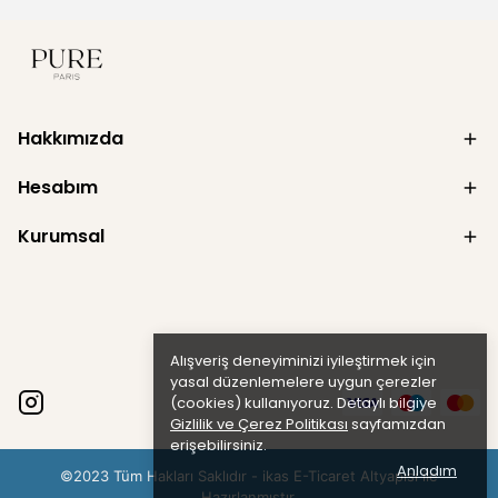
Hakkımızda
Hesabım
Kurumsal
Alışveriş deneyiminizi iyileştirmek için
yasal düzenlemelere uygun çerezler
(cookies) kullanıyoruz. Detaylı bilgiye
Gizlilik ve Çerez Politikası
sayfamızdan
erişebilirsiniz.
Anladım
©2023 Tüm Hakları Saklıdır - ikas E-Ticaret
Altyapısı ile
Hazırlanmıştır.