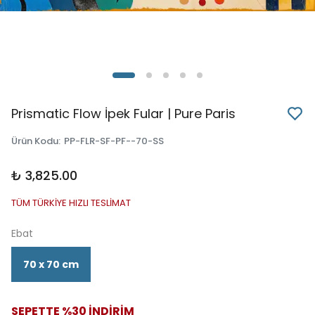
Prismatic Flow İpek Fular | Pure Paris
Ürün Kodu
:
PP-FLR-SF-PF--70-SS
₺ 3,825.00
TÜM TÜRKİYE HIZLI TESLİMAT
Ebat
70 x 70 cm
SEPETTE %30 İNDİRİM