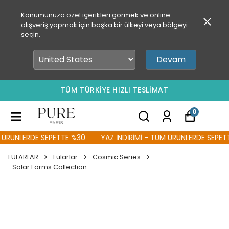
Konumunuza özel içerikleri görmek ve online
alışveriş yapmak için başka bir ülkeyi veya bölgeyi
seçin.
Devam
TÜM TÜRKİYE HIZLI TESLİMAT
0
ÜRÜNLERDE SEPETTE %30
YAZ İNDİRİMİ - TÜM ÜRÜNLERDE SEPETTE
FULARLAR
Fularlar
Cosmic Series
Solar Forms Collection