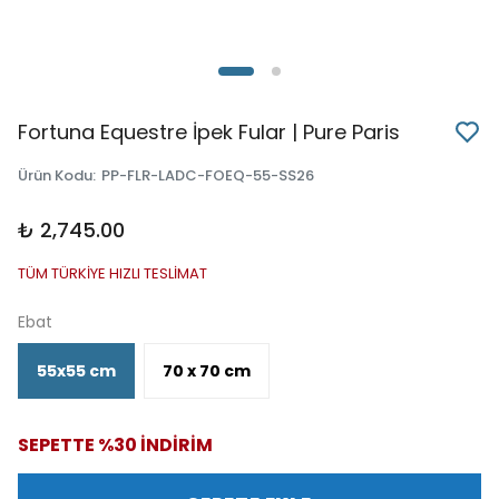
Fortuna Equestre İpek Fular | Pure Paris
Ürün Kodu
:
PP-FLR-LADC-FOEQ-55-SS26
₺ 2,745.00
TÜM TÜRKİYE HIZLI TESLİMAT
Ebat
55x55 cm
70 x 70 cm
SEPETTE %30 İNDİRİM