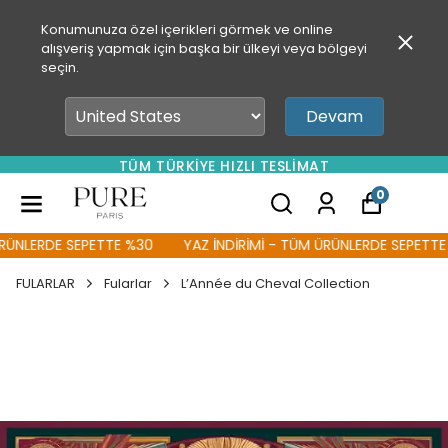
Konumunuza özel içerikleri görmek ve online
alışveriş yapmak için başka bir ülkeyi veya bölgeyi
seçin.
Devam
TÜM TÜRKİYE HIZLI TESLİMAT
0
ÜNLERDE SEPETTE %30
YAZ İNDİRİMİ - TÜM ÜRÜNLERDE SEPETTE %
FULARLAR
Fularlar
L’Année du Cheval Collection