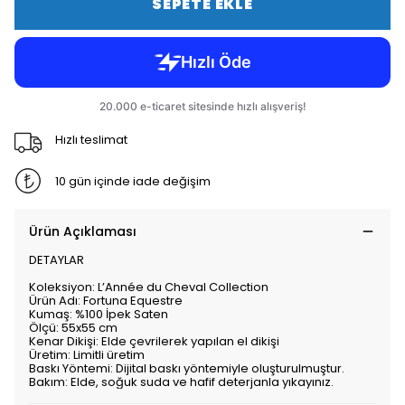
SEPETE EKLE
Hızlı teslimat
10 gün içinde iade değişim
Ürün Açıklaması
DETAYLAR
Koleksiyon: L’Année du Cheval Collection
Ürün Adı: Fortuna Equestre
Kumaş: %100 İpek Saten
Ölçü: 55x55 cm
Kenar Dikişi: Elde çevrilerek yapılan el dikişi
Üretim: Limitli üretim
Baskı Yöntemi: Dijital baskı yöntemiyle oluşturulmuştur.
Bakım: Elde, soğuk suda ve hafif deterjanla yıkayınız.