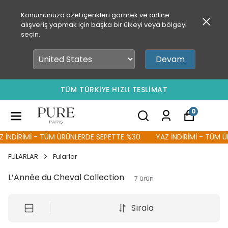
Konumunuza özel içerikleri görmek ve online
alışveriş yapmak için başka bir ülkeyi veya bölgeyi
seçin.
Devam
TÜM TÜRKİYE HIZLI TESLİMAT
0
İNDİRİMİ - TÜM ÜRÜNLERDE SEPETTE %30
YAZ İNDİRİMİ - TÜM ÜR
FULARLAR
Fularlar
L’Année du Cheval Collection
7
ürün
Sırala