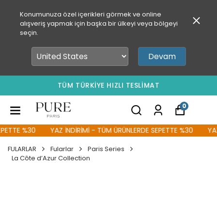
Konumunuza özel içerikleri görmek ve online
alışveriş yapmak için başka bir ülkeyi veya bölgeyi
seçin.
Devam
TÜM TÜRKİYE HIZLI TESLİMAT
0
ETTE %30
YAZ İNDİRİMİ - TÜM ÜRÜNLERDE SEPETTE %30
YAZ İ
FULARLAR
Fularlar
Paris Series
La Côte d’Azur Collection