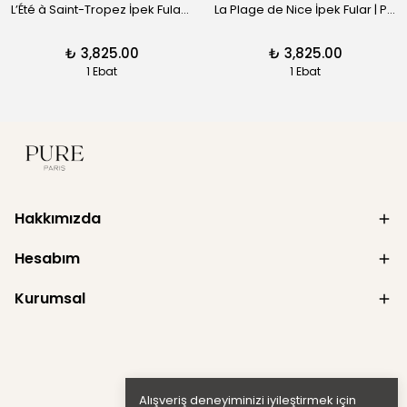
L’Été à Saint-Tropez İpek Fular | Pure Paris
La Plage de Nice İpek Fular | Pure Paris
₺ 3,825.00
₺ 3,825.00
1 Ebat
1 Ebat
Hakkımızda
Hesabım
Kurumsal
Alışveriş deneyiminizi iyileştirmek için