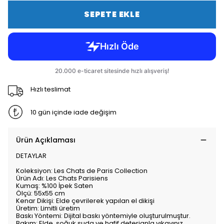
SEPETE EKLE
Hızlı teslimat
10 gün içinde iade değişim
Ürün Açıklaması
DETAYLAR
Koleksiyon: Les Chats de Paris Collection
Ürün Adı: Les Chats Parisiens
Kumaş: %100 İpek Saten
Ölçü: 55x55 cm
Kenar Dikişi: Elde çevrilerek yapılan el dikişi
Üretim: Limitli üretim
Baskı Yöntemi: Dijital baskı yöntemiyle oluşturulmuştur.
Bakım: Elde, soğuk suda ve hafif deterjanla yıkayınız.