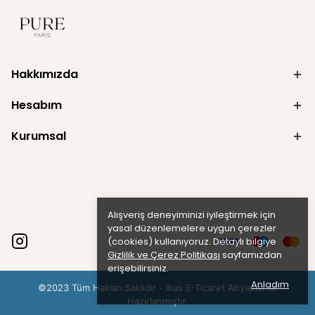
Hakkımızda
Hesabım
Kurumsal
Alışveriş deneyiminizi iyileştirmek için
yasal düzenlemelere uygun çerezler
(cookies) kullanıyoruz. Detaylı bilgiye
Gizlilik ve Çerez Politikası
sayfamızdan
erişebilirsiniz.
Anladım
©2023 Tüm Hakları Saklıdır - ikas E-Ticaret
Altyapısı ile
Hazırlanmıştır.