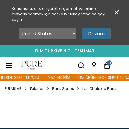
Konumunuza özel içerikleri görmek ve online
alışveriş yapmak için başka bir ülkeyi veya bölgeyi
seçin.
Devam
TÜM TÜRKİYE HIZLI TESLİMAT
0
LERDE SEPETTE %30
YAZ İNDİRİMİ - TÜM ÜRÜNLERDE SEPETTE %30
FULARLAR
Fularlar
Paris Series
Les Chats de Paris