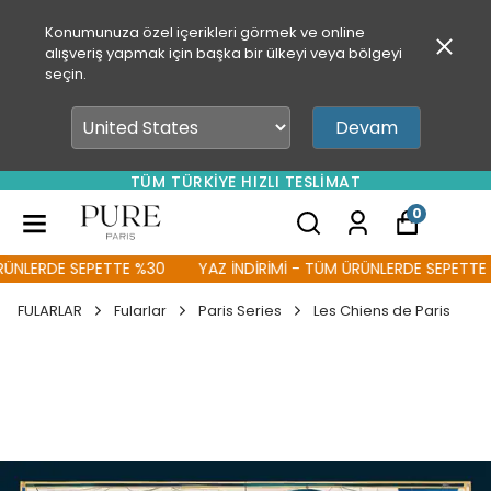
Konumunuza özel içerikleri görmek ve online
alışveriş yapmak için başka bir ülkeyi veya bölgeyi
seçin.
Devam
TÜM TÜRKİYE HIZLI TESLİMAT
0
NLERDE SEPETTE %30
YAZ İNDİRİMİ - TÜM ÜRÜNLERDE SEPETTE %
FULARLAR
Fularlar
Paris Series
Les Chiens de Paris