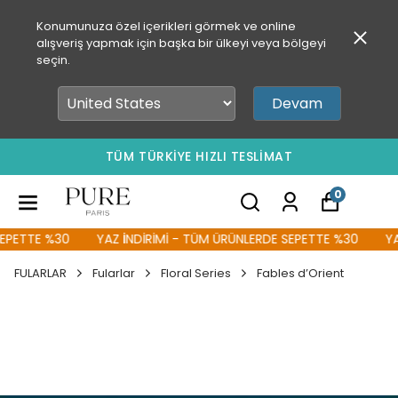
Konumunuza özel içerikleri görmek ve online
alışveriş yapmak için başka bir ülkeyi veya bölgeyi
seçin.
Devam
TÜM TÜRKİYE HIZLI TESLİMAT
0
PETTE %30
YAZ İNDİRİMİ - TÜM ÜRÜNLERDE SEPETTE %30
YAZ 
FULARLAR
Fularlar
Floral Series
Fables d’Orient