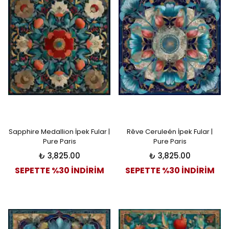
Sapphire Medallion İpek Fular |
Rêve Ceruleén İpek Fular |
Pure Paris
Pure Paris
₺ 3,825.00
₺ 3,825.00
SEPETTE %30 İNDİRİM
SEPETTE %30 İNDİRİM