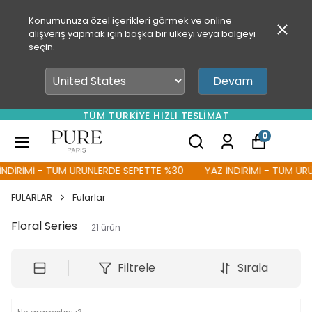
Konumunuza özel içerikleri görmek ve online
alışveriş yapmak için başka bir ülkeyi veya bölgeyi
seçin.
Devam
TÜM TÜRKİYE HIZLI TESLİMAT
0
İMİ - TÜM ÜRÜNLERDE SEPETTE %30
YAZ İNDİRİMİ - TÜM ÜRÜNLER
FULARLAR
Fularlar
Floral Series
21
ürün
Filtrele
Sırala