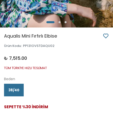
Aqualis Mini Fırfırlı Elbise
Ürün Kodu
:
PP131OVSTDAQU02
₺ 7,515.00
TÜM TÜRKİYE HIZLI TESLİMAT
Beden
38/40
SEPETTE %30 İNDİRİM