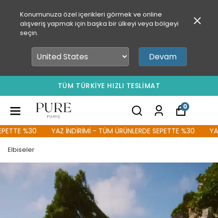
Konumunuza özel içerikleri görmek ve online
alışveriş yapmak için başka bir ülkeyi veya bölgeyi
seçin.
Devam
TÜM TÜRKİYE HIZLI TESLİMAT
0
ETTE %30
YAZ İNDİRİMİ - TÜM ÜRÜNLERDE SEPETTE %30
YAZ 
Elbiseler