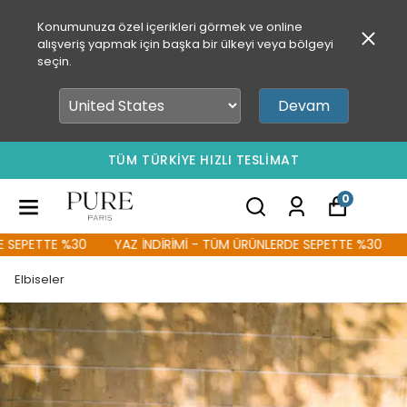
Konumunuza özel içerikleri görmek ve online
alışveriş yapmak için başka bir ülkeyi veya bölgeyi
seçin.
Devam
TÜM TÜRKİYE HIZLI TESLİMAT
0
EPETTE %30
YAZ İNDİRİMİ - TÜM ÜRÜNLERDE SEPETTE %30
YA
Elbiseler