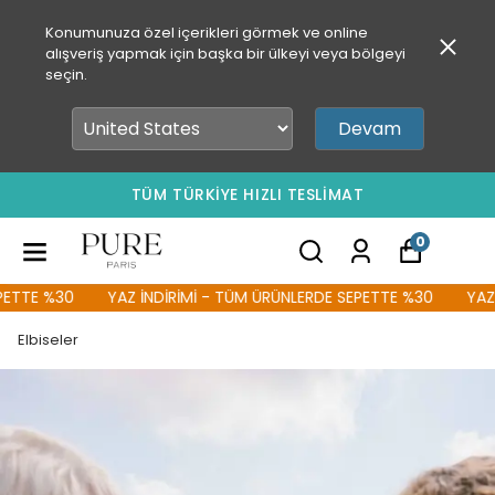
Konumunuza özel içerikleri görmek ve online
alışveriş yapmak için başka bir ülkeyi veya bölgeyi
seçin.
Devam
TÜM TÜRKİYE HIZLI TESLİMAT
0
TTE %30
YAZ İNDİRİMİ - TÜM ÜRÜNLERDE SEPETTE %30
YAZ İN
Elbiseler