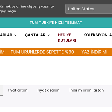
görmek ve online alışveriş yapmak
geyi seçin.
TÜM TÜRKİYE HIZLI TESLİMAT
LARLAR
ÇANTALAR
HEDİYE
KOLEKSİYONL
KUTULARI
 - TÜM ÜRÜNLERDE SEPETTE %30
YAZ İNDİRİMİ - TÜ
Fiyat artan
Fiyat azalan
İndirim oranı artan