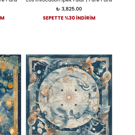
₺ 3,825.00
İM
SEPETTE %30 İNDİRİM