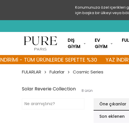
Konumunuza özel içerikleri 
için başka bir ülkeyi veya böl
DIŞ
EV
FU
GİYİM
GİYİM
RİMİ - TÜM ÜRÜNLERDE SEPETTE %30
YAZ İNDİRİMİ
FULARLAR
Fularlar
Cosmic Series
Solar Reverie Collection
8
ürün
Öne çıkanlar
Son eklenen