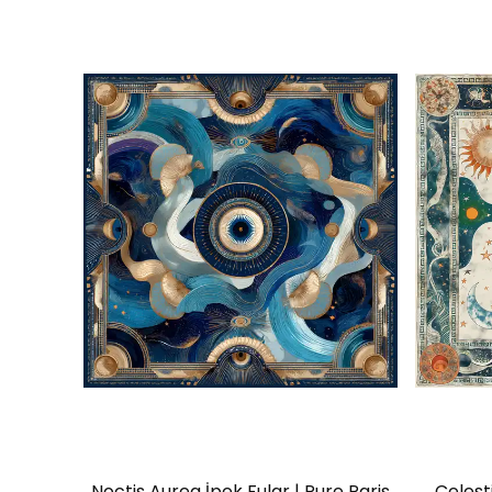
Noctis Aurea İpek Fular | Pure Paris
Celest