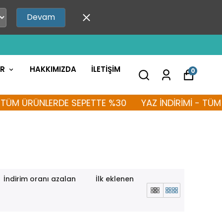
Devam
AR
HAKKIMIZDA
İLETİŞİM
0
M ÜRÜNLERDE SEPETTE %30
YAZ İNDİRİMİ - TÜM ÜR
İndirim oranı azalan
İlk eklenen