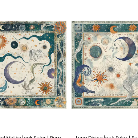
ial Myths İpek Fular | Pure
Luna Divina İpek Fular | Pu