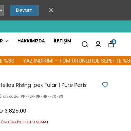
Devam
AR
HAKKIMIZDA
İLETİŞİM
0
YAZ İNDİRİMİ - TÜM ÜRÜNLERDE SEPETTE %30
YA
Helios Rising İpek Fular | Pure Paris
Ürün Kodu
:
PP-FLR-SR-HR--70-SS
₺ 3,825.00
TÜM TÜRKİYE HIZLI TESLİMAT