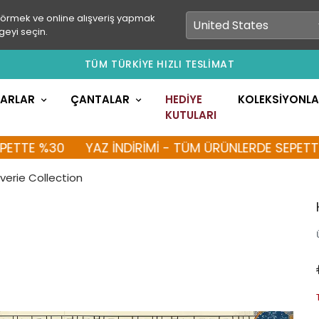
görmek ve online alışveriş yapmak
geyi seçin.
TÜM TÜRKİYE HIZLI TESLİMAT
LARLAR
ÇANTALAR
HEDİYE
KOLEKSİYONL
KUTULARI
 %30
YAZ İNDİRİMİ - TÜM ÜRÜNLERDE SEPETTE %30
verie Collection