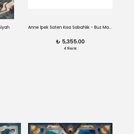
Siyah
Anne İpek Saten Kısa Sabahlık - Buz Mavisi
Clair
₺ 5,355.00
4 Renk