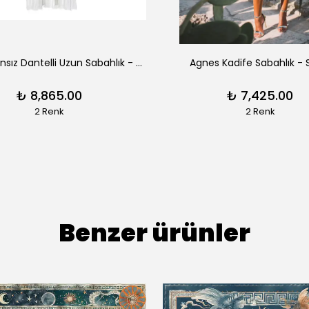
Aimee Fransız Dantelli Uzun Sabahlık - Siyah
Agnes Kadife Sabahlık - 
₺ 8,865.00
₺ 7,425.00
2 Renk
2 Renk
Benzer ürünler