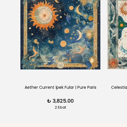
aris
Aether Current İpek Fular | Pure Paris
Celestia
₺ 3,825.00
2 Ebat