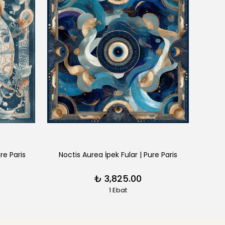
re Paris
Noctis Aurea İpek Fular | Pure Paris
Eos 
₺ 3,825.00
1 Ebat