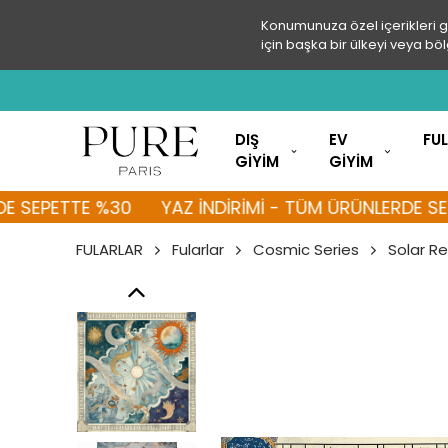
Konumunuza özel içerikleri 
için başka bir ülkeyi veya böl
DIŞ
EV
FU
GİYİM
GİYİM
ETTE %30
YAZ İNDİRİMİ - TÜM ÜRÜNLERDE SEPETTE
FULARLAR
Fularlar
Cosmic Series
Solar Re