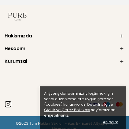
Hakkımızda
Hesabım
Kurumsal
Alışveriş deneyiminizi iyileştirmek için
yasal düzenlemelere uygun çerezler
(cookies) kullanıyoruz. Detaylı bilgiye
Gizlilik ve Çerez Politikası
sayfamızdan
erişebilirsiniz.
Anladım
©2023 Tüm Hakları Saklıdır - ikas E-Ticaret
Altyapısı ile
Hazırlanmıştır.