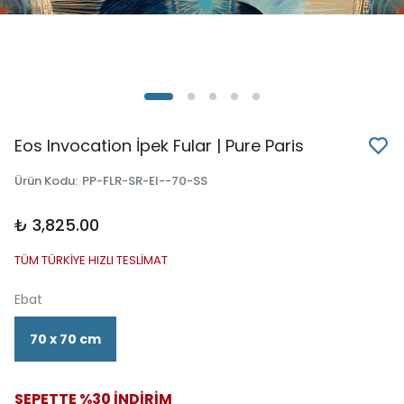
Eos Invocation İpek Fular | Pure Paris
Ürün Kodu
:
PP-FLR-SR-EI--70-SS
₺ 3,825.00
TÜM TÜRKİYE HIZLI TESLİMAT
Ebat
70 x 70 cm
SEPETTE %30 İNDİRİM