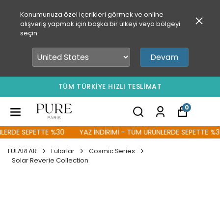
Konumunuza özel içerikleri görmek ve online
alışveriş yapmak için başka bir ülkeyi veya bölgeyi
seçin.
Devam
TÜM TÜRKİYE HIZLI TESLİMAT
0
ERDE SEPETTE %30
YAZ İNDİRİMİ - TÜM ÜRÜNLERDE SEPETTE %30
FULARLAR
Fularlar
Cosmic Series
Solar Reverie Collection