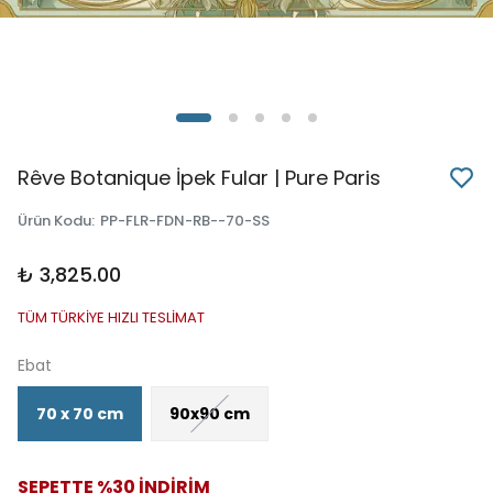
Rêve Botanique İpek Fular | Pure Paris
Ürün Kodu
:
PP-FLR-FDN-RB--70-SS
₺ 3,825.00
TÜM TÜRKİYE HIZLI TESLİMAT
Ebat
70 x 70 cm
90x90 cm
SEPETTE %30 İNDİRİM