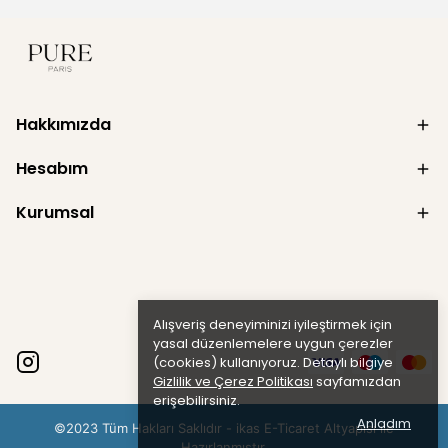
Hakkımızda
Hesabım
Kurumsal
Alışveriş deneyiminizi iyileştirmek için
yasal düzenlemelere uygun çerezler
(cookies) kullanıyoruz. Detaylı bilgiye
Gizlilik ve Çerez Politikası
sayfamızdan
erişebilirsiniz.
Anladım
©2023 Tüm Hakları Saklıdır - ikas E-Ticaret
Altyapısı ile
Hazırlanmıştır.