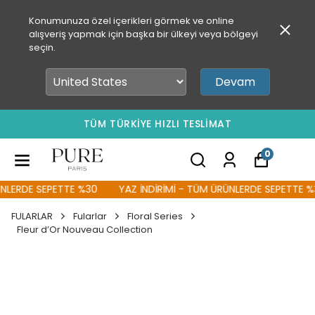
Konumunuza özel içerikleri görmek ve online
alışveriş yapmak için başka bir ülkeyi veya bölgeyi
seçin.
Devam
TÜM TÜRKİYE HIZLI TESLİMAT
0
LERDE SEPETTE %30
YAZ İNDİRİMİ - TÜM ÜRÜNLERDE SEPETTE %30
FULARLAR
Fularlar
Floral Series
Fleur d’Or Nouveau Collection