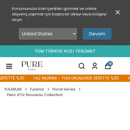
Konumunuza özel içerikleri görmek ve online
alışveriş yapmak için başka bir ülkeyi veya bölgeyi
seçin.
Devam
TÜM TÜRKİYE HIZLI TESLİMAT
0
PETTE %30
YAZ İNDİRİMİ - TÜM ÜRÜNLERDE SEPETTE %30
YAZ
FULARLAR
Fularlar
Floral Series
Fleur d’Or Nouveau Collection