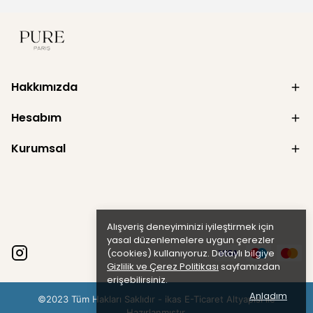
Hakkımızda
Hesabım
Kurumsal
Alışveriş deneyiminizi iyileştirmek için
yasal düzenlemelere uygun çerezler
(cookies) kullanıyoruz. Detaylı bilgiye
Gizlilik ve Çerez Politikası
sayfamızdan
erişebilirsiniz.
Anladım
©2023 Tüm Hakları Saklıdır - ikas E-Ticaret
Altyapısı ile
Hazırlanmıştır.