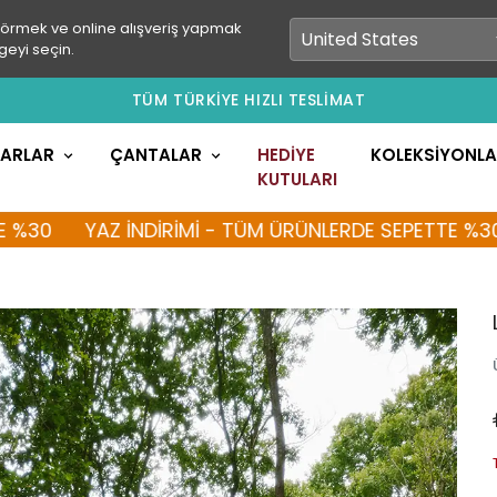
görmek ve online alışveriş yapmak
geyi seçin.
TÜM TÜRKİYE HIZLI TESLİMAT
LARLAR
ÇANTALAR
HEDİYE
KOLEKSİYONL
KUTULARI
YAZ İNDİRİMİ - TÜM ÜRÜNLERDE SEPETTE %30
YA