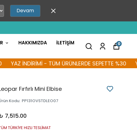
Devam
AR
HAKKIMIZDA
İLETİŞİM
0
Z İNDİRİMİ - TÜM ÜRÜNLERDE SEPETTE %30
YAZ İN
Leopar Fırfırlı Mini Elbise
Ürün Kodu
:
PP131OVSTDLEO07
₺ 7,515.00
TÜM TÜRKİYE HIZLI TESLİMAT