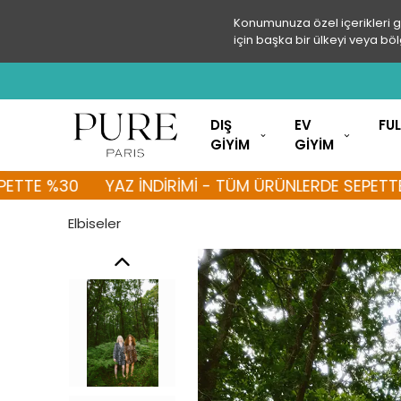
Konumunuza özel içerikleri 
için başka bir ülkeyi veya böl
DIŞ
EV
FU
GİYİM
GİYİM
 %30
YAZ İNDİRİMİ - TÜM ÜRÜNLERDE SEPETTE %30
Elbiseler