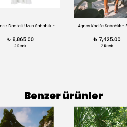
Aimee Fransız Dantelli Uzun Sabahlık - Siyah
Agnes Kadife Sabahlık - 
₺ 8,865.00
₺ 7,425.00
2 Renk
2 Renk
Benzer ürünler