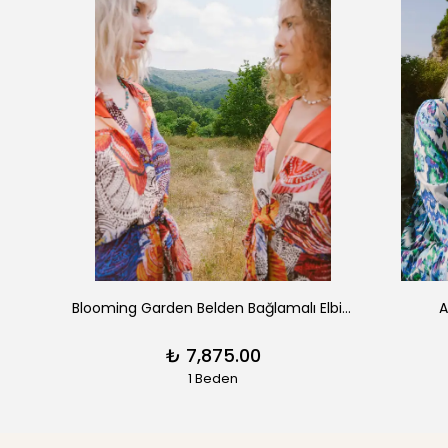
Vintage Suzani Düşük Omuzlu Keten Elbise – Turkuaz
Blooming Garden Belden Bağlamalı Elbise
A
₺ 7,875.00
1 Beden