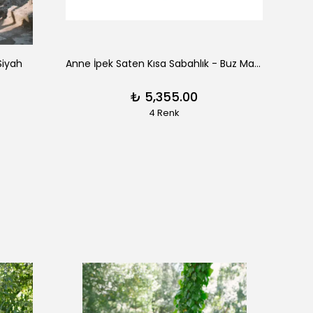
Siyah
Anne İpek Saten Kısa Sabahlık - Buz Mavisi
Clair
₺ 5,355.00
4 Renk