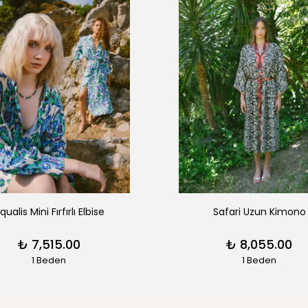
qualis Mini Fırfırlı Elbise
Safari Uzun Kimono
₺ 7,515.00
₺ 8,055.00
1 Beden
1 Beden